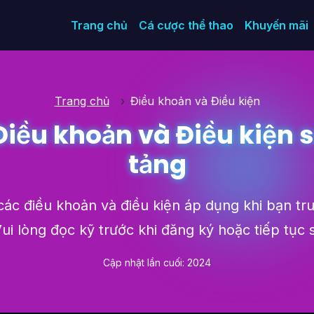
Trang chủ
Cá cược thể thao
Khuyến mãi
Trang chủ
Điều khoản và Điều kiện
Điều khoản và Điều kiện 
tảng
 các điều khoản và điều kiện áp dụng khi bạn t
ui lòng đọc kỹ trước khi đăng ký hoặc tiếp tục 
Cập nhật lần cuối: 2024