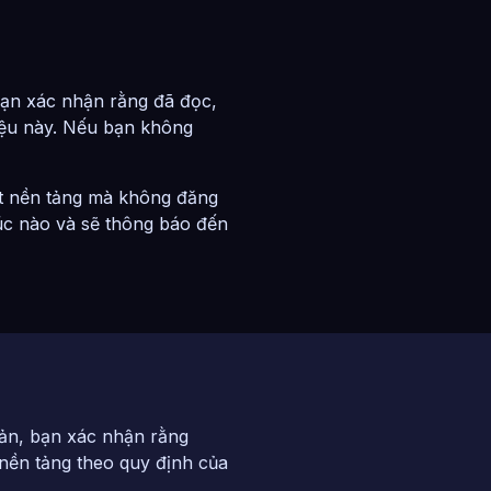
bạn xác nhận rằng đã đọc,
liệu này. Nếu bạn không
ệt nền tảng mà không đăng
lúc nào và sẽ thông báo đến
oản, bạn xác nhận rằng
 nền tảng theo quy định của