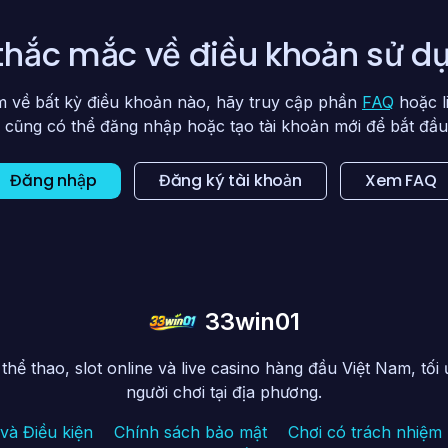
thắc mắc về điều khoản sử d
m về bất kỳ điều khoản nào, hãy truy cập phần
FAQ
hoặc li
n cũng có thể đăng nhập hoặc tạo tài khoản mới để bắt đầu 
Đăng nhập
Đăng ký tài khoản
Xem FAQ
33win01
hể thao, slot online và live casino hàng đầu Việt Nam, tối
người chơi tại địa phương.
và Điều kiện
Chính sách bảo mật
Chơi có trách nhiệm