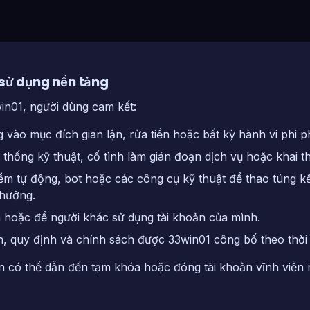
 sử dụng nền tảng
in01, người dùng cam kết:
vào mục đích gian lận, rửa tiền hoặc bất kỳ hành vi phi p
thống kỹ thuật, cố tình làm gián đoạn dịch vụ hoặc khai t
 tự động, bot hoặc các công cụ kỹ thuật để thao túng k
thưởng.
n hoặc để người khác sử dụng tài khoản của mình.
, quy định và chính sách được 33win01 công bố theo thời 
ên có thể dẫn đến tạm khóa hoặc đóng tài khoản vĩnh viễ