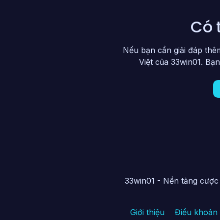
Có 
Nếu bạn cần giải đáp thê
Việt của 33win01. Bạ
33win01 - Nền tảng cược t
Giới thiệu
Điều khoản 