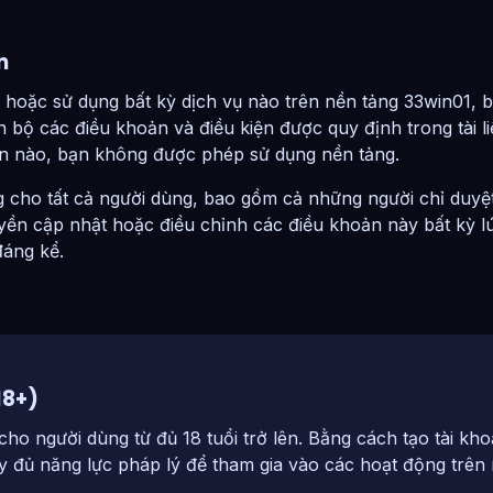
n
ý hoặc sử dụng bất kỳ dịch vụ nào trên nền tảng 33win01, 
n bộ các điều khoản và điều kiện được quy định trong tài 
ản nào, bạn không được phép sử dụng nền tảng.
 cho tất cả người dùng, bao gồm cả những người chỉ duy
uyền cập nhật hoặc điều chỉnh các điều khoản này bất kỳ 
đáng kể.
(18+)
ho người dùng từ đủ 18 tuổi trở lên. Bằng cách tạo tài kh
y đủ năng lực pháp lý để tham gia vào các hoạt động trên