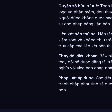
Quyền sở hữu trí tuệ:
Toàn b
logo và phần mềm, đều thuộ
Người dùng không được sao
sự cho phép bằng văn bản.
Liên kết bên thứ ba:
Nền tản
kiểm soát và không chịu tr
truy cập các liên kết bên t
Thay đổi điều khoản:
33win0
thay đổi sẽ được đăng tải t
nghĩa với việc bạn chấp nhậ
Pháp luật áp dụng:
Các điều
tranh chấp phát sinh sẽ đượ
hợp.