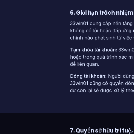
6. Giới hạn trách nhiệ
33win01 cung cấp nền tảng 
không có lỗi hoặc đáp ứng m
chính nào phát sinh từ việc
Tạm khóa tài khoản:
33win01
hoặc trong quá trình xác mi
đề liên quan.
Đóng tài khoản:
Người dùng 
33win01 cũng có quyền đóng
dư còn lại sẽ được xử lý the
7. Quyền sở hữu trí tuệ